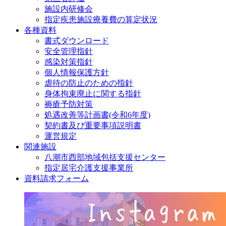
施設内研修会
指定疾患施設療養費の算定状況
各種資料
書式ダウンロード
安全管理指針
感染対策指針
個人情報保護方針
虐待の防止のための指針
身体拘束廃止に関する指針
褥瘡予防対策
処遇改善等計画書(令和6年度)
契約書及び重要事項説明書
運営規定
関連施設
八潮市西部地域包括支援センター
指定居宅介護支援事業所
資料請求フォーム