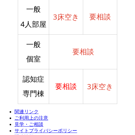
一般
3
要相談
床空き
4
人部屋
一般
要相談
個室
認知症
3
要相談
床空き
専門棟
関連リンク
ご利用上の注意
見学・ご相談
サイトプライバシーポリシー